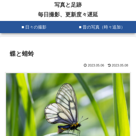
写真と足跡
毎日撮影、更新度々遅延
■ 日々の撮影
■ 昔の写真（時々追加）
蝶と蜻蛉
2023.05.06
2023.05.08