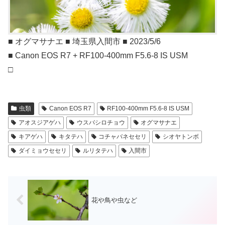
■ オグマサナエ ■ 埼玉県入間市 ■ 2023/5/6
■ Canon EOS R7 + RF100-400mm F5.6-8 IS USM
□
虫類
Canon EOS R7
RF100-400mm F5.6-8 IS USM
アオスジアゲハ
ウスバシロチョウ
オグマサナエ
キアゲハ
キタテハ
コチャバネセセリ
シオヤトンボ
ダイミョウセセリ
ルリタテハ
入間市
花や鳥や虫など