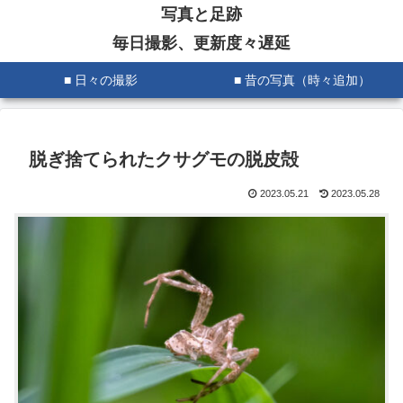
写真と足跡
毎日撮影、更新度々遅延
■ 日々の撮影
■ 昔の写真（時々追加）
脱ぎ捨てられたクサグモの脱皮殻
2023.05.21
2023.05.28