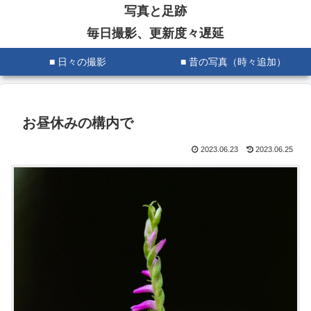
写真と足跡
毎日撮影、更新度々遅延
■ 日々の撮影
■ 昔の写真（時々追加）
お昼休みの構内で
2023.06.23
2023.06.25