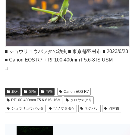
■ ショウリョウバッタの幼虫 ■ 東京都羽村市 ■ 2023/6/23
■ Canon EOS R7 + RF100-400mm F5.6-8 IS USM
□
花木
菌類
虫類
Canon EOS R7
RF100-400mm F5.6-8 IS USM
クロヤマアリ
ショウリョウバッタ
ツノマタタケ
ネジバナ
羽村市