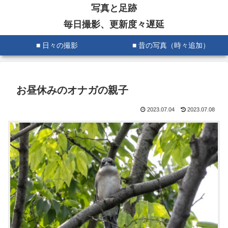
写真と足跡
毎日撮影、更新度々遅延
■ 日々の撮影
■ 昔の写真（時々追加）
お昼休みのオナガの親子
2023.07.04
2023.07.08