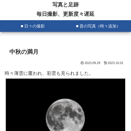
写真と足跡
毎日撮影、更新度々遅延
■ 日々の撮影
■ 昔の写真（時々追加）
中秋の満月
2023.09.29
2023.10.01
時々薄雲に覆われ、彩雲も見られました。