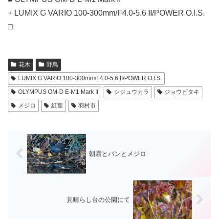
+ LUMIX G VARIO 100-300mm/F4.0-5.6 II/POWER O.I.S.
□
花木
野鳥
LUMIX G VARIO 100-300mm/F4.0-5.6 II/POWER O.I.S.
OLYMPUS OM-D E-M1 Mark II
シジュウカラ
ジョウビタキ
メジロ
紅葉
羽村市
朝霜とバンとメジロ
見晴らし台の公園にて