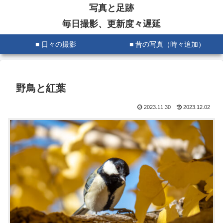
写真と足跡
毎日撮影、更新度々遅延
■ 日々の撮影
■ 昔の写真（時々追加）
野鳥と紅葉
2023.11.30
2023.12.02