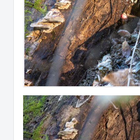
動
画
プ
レ
ー