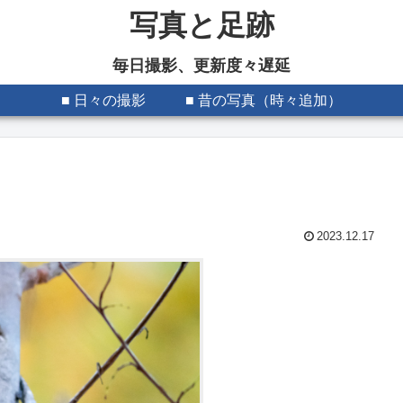
写真と足跡
毎日撮影、更新度々遅延
■ 日々の撮影
■ 昔の写真（時々追加）
2023.12.17