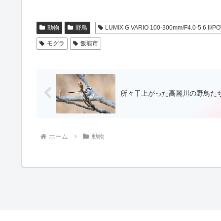
動物
野鳥
LUMIX G VARIO 100-300mm/F4.0-5.6 II/PO
モグラ
飯能市
所々干上がった高麗川の野鳥た
ホーム
動物