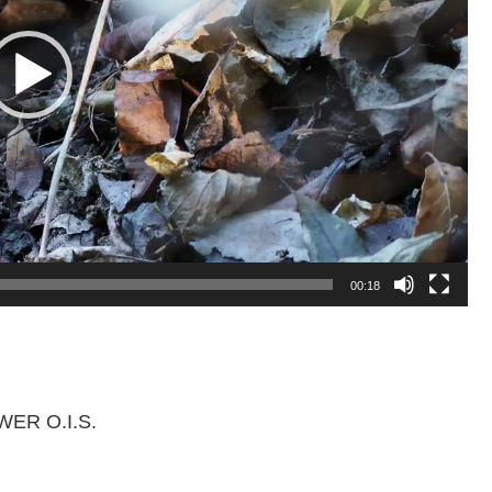
00:18
WER O.I.S.