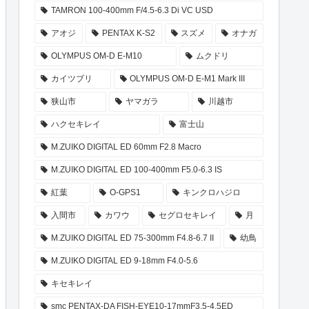
TAMRON 100-400mm F/4.5-6.3 Di VC USD
アオジ
PENTAX K-S2
スズメ
オナガ
OLYMPUS OM-D E-M10
ムクドリ
カイツブリ
OLYMPUS OM-D E-M1 Mark III
狭山市
ヤマガラ
川越市
ハクセキレイ
富士山
M.ZUIKO DIGITAL ED 60mm F2.8 Macro
M.ZUIKO DIGITAL ED 100-400mm F5.0-6.3 IS
紅葉
O-GPS1
キンクロハジロ
入間市
カワウ
セグロセキレイ
月
M.ZUIKO DIGITAL ED 75-300mm F4.8-6.7 II
幼鳥
M.ZUIKO DIGITAL ED 9-18mm F4.0-5.6
キセキレイ
smc PENTAX-DA FISH-EYE10-17mmF3.5-4.5ED