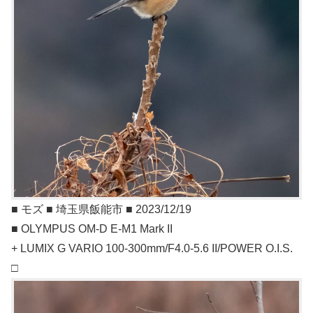
■ モズ ■ 埼玉県飯能市 ■ 2023/12/19
■ OLYMPUS OM-D E-M1 Mark II
+ LUMIX G VARIO 100-300mm/F4.0-5.6 II/POWER O.I.S.
□