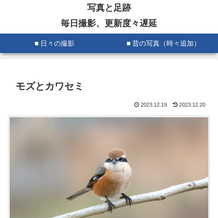
写真と足跡
毎日撮影、更新度々遅延
■ 日々の撮影
■ 昔の写真（時々追加）
モズとカワセミ
2023.12.19
2023.12.20