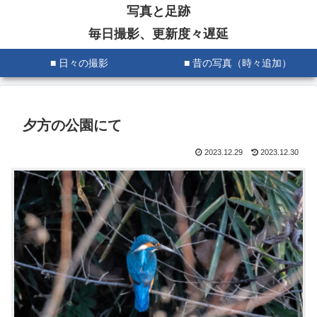
写真と足跡
毎日撮影、更新度々遅延
■ 日々の撮影
■ 昔の写真（時々追加）
夕方の公園にて
2023.12.29
2023.12.30