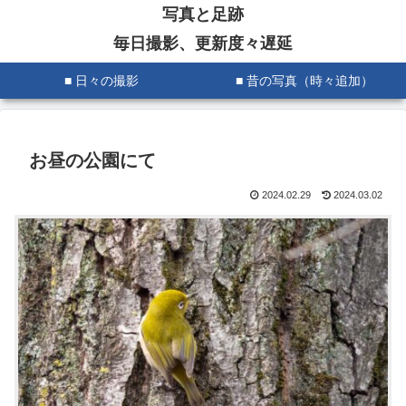
写真と足跡
毎日撮影、更新度々遅延
■ 日々の撮影
■ 昔の写真（時々追加）
お昼の公園にて
2024.02.29
2024.03.02