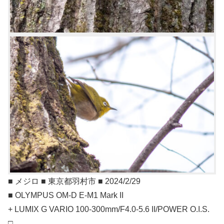
■ メジロ ■ 東京都羽村市 ■ 2024/2/29
■ OLYMPUS OM-D E-M1 Mark II
+ LUMIX G VARIO 100-300mm/F4.0-5.6 II/POWER O.I.S.
□