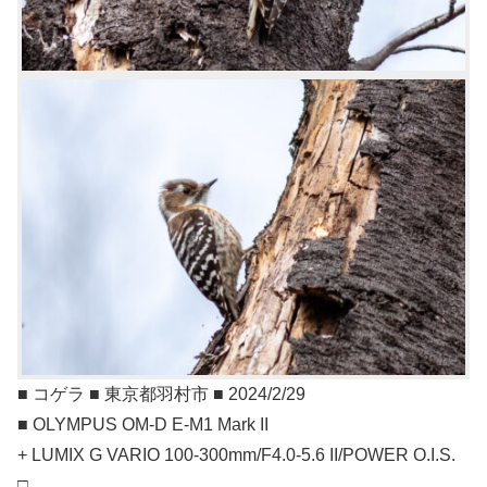
■ コゲラ ■ 東京都羽村市 ■ 2024/2/29
■ OLYMPUS OM-D E-M1 Mark II
+ LUMIX G VARIO 100-300mm/F4.0-5.6 II/POWER O.I.S.
□