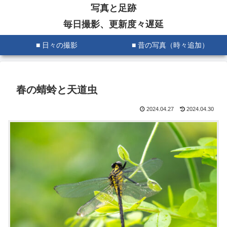
写真と足跡
毎日撮影、更新度々遅延
■ 日々の撮影
■ 昔の写真（時々追加）
春の蜻蛉と天道虫
2024.04.27
2024.04.30