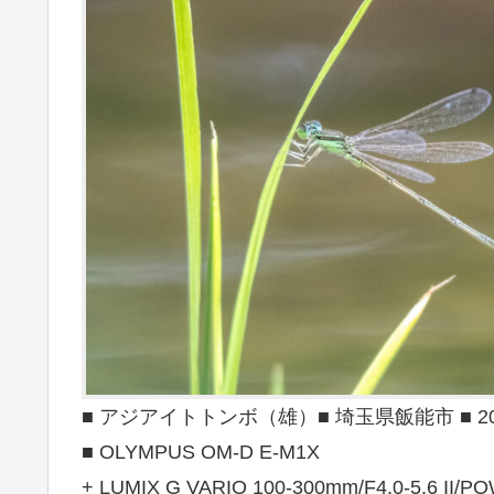
■ アジアイトトンボ（雄）■ 埼玉県飯能市 ■ 2024
■ OLYMPUS OM-D E-M1X
+ LUMIX G VARIO 100-300mm/F4.0-5.6 II/PO