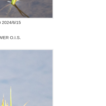
24/6/15
WER O.I.S.