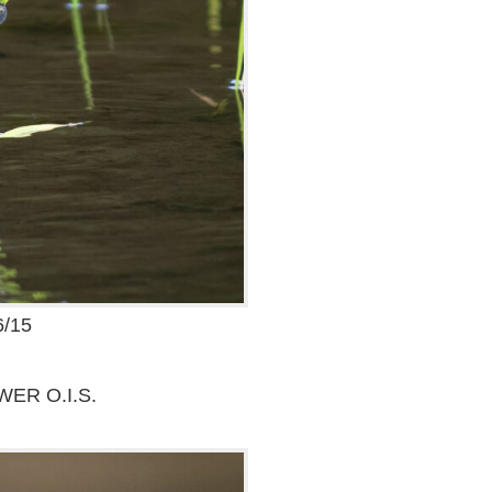
/15
WER O.I.S.