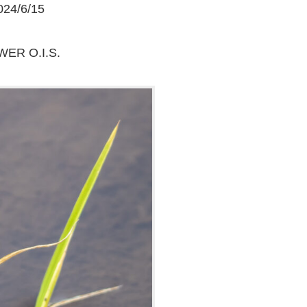
/6/15
WER O.I.S.