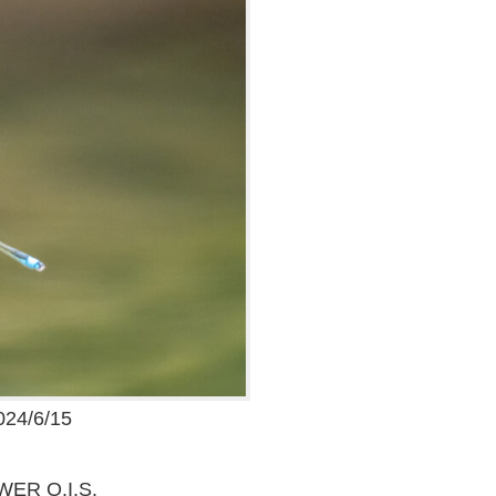
/6/15
WER O.I.S.