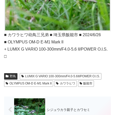
■ カワラヒワ幼鳥三兄弟 ■ 埼玉県飯能市 ■ 2024/6/26
■ OLYMPUS OM-D E-M1 Mark II
+ LUMIX G VARIO 100-300mm/F4.0-5.6 II/POWER O.I.S.
□
野鳥
LUMIX G VARIO 100-300mm/F4.0-5.6II/POWER O.I.S.
OLYMPUS OM-D E-M1 Mark II
カワラヒワ
飯能市
シジュウカラ親子とカワセミ