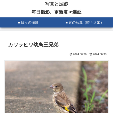
写真と足跡
毎日撮影、更新度々遅延
■ 日々の撮影
■ 昔の写真（時々追加）
カワラヒワ幼鳥三兄弟
2024.06.26
2024.06.30