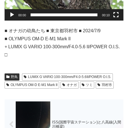
ー
00:00
00:10
■ オナガの幼鳥たち ■ 東京都羽村市 ■ 2024/7/9
■ OLYMPUS OM-D E-M1 Mark II
+ LUMIX G VARIO 100-300mm/F4.0-5.6 II/POWER O.I.S.
□
野鳥
LUMIX G VARIO 100-300mm/F4.0-5.6II/POWER O.I.S.
OLYMPUS OM-D E-M1 Mark II
オナガ
ツミ
羽村市
ISS(国際宇宙ステーション)と八高線(入間
川橋梁)