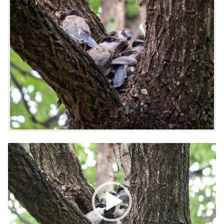
動
画
プ
レ
ー
ヤ