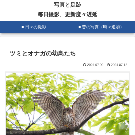
写真と足跡
毎日撮影、更新度々遅延
■ 日々の撮影
■ 昔の写真（時々追加）
ツミとオナガの幼鳥たち
2024.07.09
2024.07.12