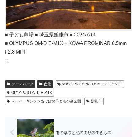
■ 子ども劇場 ■ 埼玉県飯能市 ■ 2024/7/14
■ OLYMPUS OM-D E-M1X + KOWA PROMINAR 8.5mm
F2.8 MFT
□
テーマパーク
夜景
KOWA PROMINAR 8.5mm F2.8 MFT
OLYMPUS OM-D E-M1X
トーベ・ヤンソンあけぼの子どもの森公園
飯能市
雨の草原と池の周りの生きもの