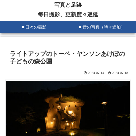
写真と足跡
毎日撮影、更新度々遅延
■ 日々の撮影
■ 昔の写真（時々追加）
ライトアップのトーベ・ヤンソンあけぼの
子どもの森公園
2024.07.14
2024.07.18