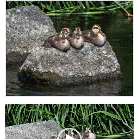
動
画
プ
レ