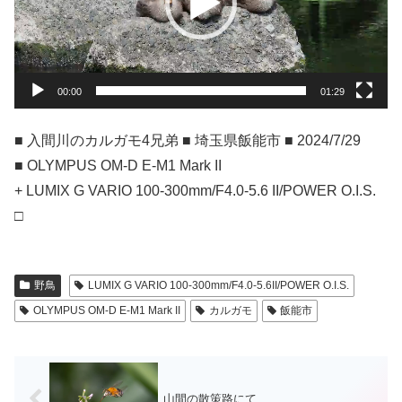
ー
ヤ
ー
00:00
01:29
■ 入間川のカルガモ4兄弟 ■ 埼玉県飯能市 ■ 2024/7/29
■ OLYMPUS OM-D E-M1 Mark II
+ LUMIX G VARIO 100-300mm/F4.0-5.6 II/POWER O.I.S.
□
野鳥
LUMIX G VARIO 100-300mm/F4.0-5.6II/POWER O.I.S.
OLYMPUS OM-D E-M1 Mark II
カルガモ
飯能市
山間の散策路にて