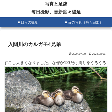
写真と足跡
毎日撮影、更新度々遅延
■ 日々の撮影
■ 昔の写真（時々追加）
入間川のカルガモ4兄弟
2024.07.29
2024.08.03
すこし大きくなりました。なぜか1羽だけ周りをうろうろ