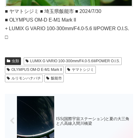
■ ヤマトシジミ ■ 埼玉県飯能市 ■ 2024/7/30
■ OLYMPUS OM-D E-M1 Mark II
+ LUMIX G VARIO 100-300mm/F4.0-5.6 II/POWER O.I.S.
□
虫類
LUMIX G VARIO 100-300mm/F4.0-5.6II/POWER O.I.S.
OLYMPUS OM-D E-M1 Mark II
ヤマトシジミ
ルリモンハナバチ
飯能市
ISS(国際宇宙ステーション)と夏の大三角
と八高線入間川橋梁