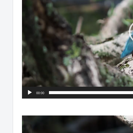
ー
ヤ
ー
00:00
動
画