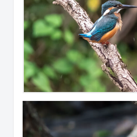
動
画
プ
レ