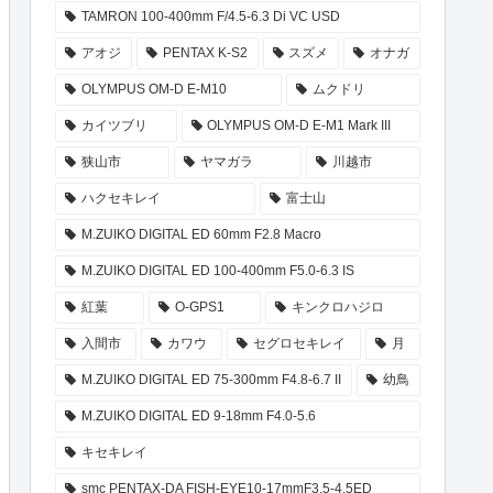
TAMRON 100-400mm F/4.5-6.3 Di VC USD
アオジ
PENTAX K-S2
スズメ
オナガ
OLYMPUS OM-D E-M10
ムクドリ
カイツブリ
OLYMPUS OM-D E-M1 Mark III
狭山市
ヤマガラ
川越市
ハクセキレイ
富士山
M.ZUIKO DIGITAL ED 60mm F2.8 Macro
M.ZUIKO DIGITAL ED 100-400mm F5.0-6.3 IS
紅葉
O-GPS1
キンクロハジロ
入間市
カワウ
セグロセキレイ
月
M.ZUIKO DIGITAL ED 75-300mm F4.8-6.7 II
幼鳥
M.ZUIKO DIGITAL ED 9-18mm F4.0-5.6
キセキレイ
smc PENTAX-DA FISH-EYE10-17mmF3.5-4.5ED