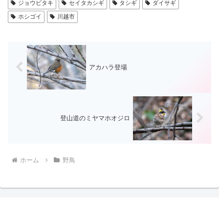
ジョウビタキ
セイタカシギ
タシギ
ダイサギ
ホシゴイ
川越市
アカハラ登場
登山道のミヤマホオジロ
ホーム
野鳥