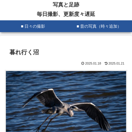
写真と足跡
毎日撮影、更新度々遅延
■ 日々の撮影
■ 昔の写真（時々追加）
暮れ行く沼
2025.01.18
2025.01.21