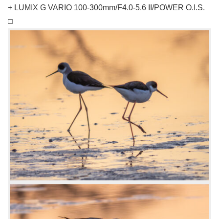
+ LUMIX G VARIO 100-300mm/F4.0-5.6 II/POWER O.I.S.
□