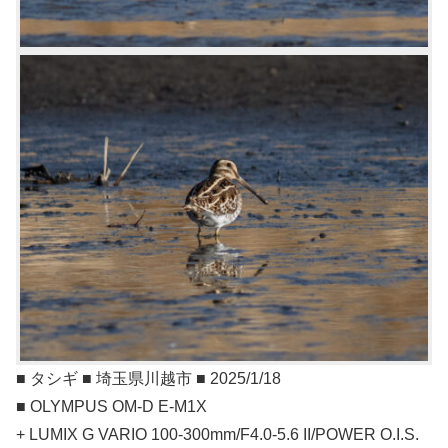
■ タシギ ■ 埼玉県川越市 ■ 2025/1/18
■ OLYMPUS OM-D E-M1X
+ LUMIX G VARIO 100-300mm/F4.0-5.6 II/POWER O.I.S.