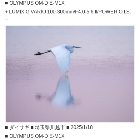
■ OLYMPUS OM-D E-M1X
+ LUMIX G VARIO 100-300mm/F4.0-5.6 II/POWER O.I.S.
□
■ ダイサギ ■ 埼玉県川越市 ■ 2025/1/18
■ OLYMPUS OM-D E-M1X