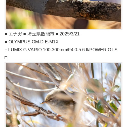
■ エナガ ■ 埼玉県飯能市 ■ 2025/3/21
■ OLYMPUS OM-D E-M1X
+ LUMIX G VARIO 100-300mm/F4.0-5.6 II/POWER O.I.S.
□