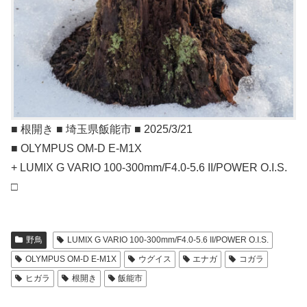
■ 根開き ■ 埼玉県飯能市 ■ 2025/3/21
■ OLYMPUS OM-D E-M1X
+ LUMIX G VARIO 100-300mm/F4.0-5.6 II/POWER O.I.S.
□
野鳥
LUMIX G VARIO 100-300mm/F4.0-5.6 II/POWER O.I.S.
OLYMPUS OM-D E-M1X
ウグイス
エナガ
コガラ
ヒガラ
根開き
飯能市