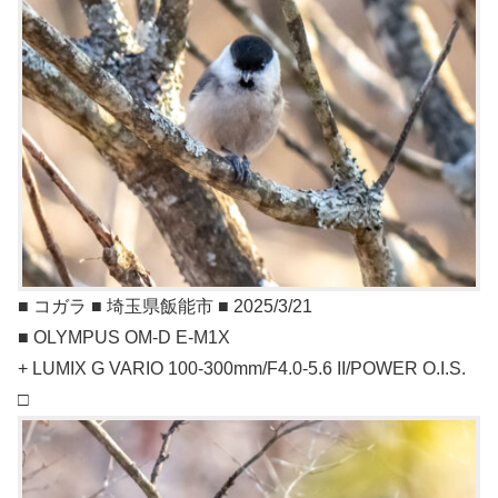
■ コガラ ■ 埼玉県飯能市 ■ 2025/3/21
■ OLYMPUS OM-D E-M1X
+ LUMIX G VARIO 100-300mm/F4.0-5.6 II/POWER O.I.S.
□