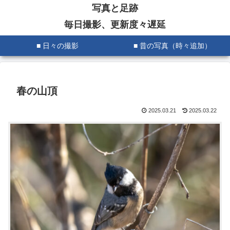
写真と足跡
毎日撮影、更新度々遅延
■ 日々の撮影
■ 昔の写真（時々追加）
春の山頂
2025.03.21
2025.03.22