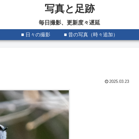
写真と足跡
毎日撮影、更新度々遅延
■ 日々の撮影
■ 昔の写真（時々追加）
2025.03.23