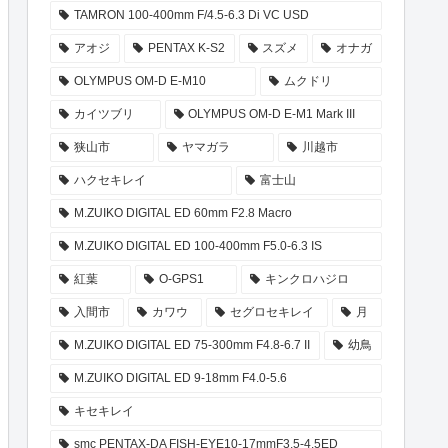
TAMRON 100-400mm F/4.5-6.3 Di VC USD
アオジ
PENTAX K-S2
スズメ
オナガ
OLYMPUS OM-D E-M10
ムクドリ
カイツブリ
OLYMPUS OM-D E-M1 Mark III
狭山市
ヤマガラ
川越市
ハクセキレイ
富士山
M.ZUIKO DIGITAL ED 60mm F2.8 Macro
M.ZUIKO DIGITAL ED 100-400mm F5.0-6.3 IS
紅葉
O-GPS1
キンクロハジロ
入間市
カワウ
セグロセキレイ
月
M.ZUIKO DIGITAL ED 75-300mm F4.8-6.7 II
幼鳥
M.ZUIKO DIGITAL ED 9-18mm F4.0-5.6
キセキレイ
smc PENTAX-DA FISH-EYE10-17mmF3.5-4.5ED