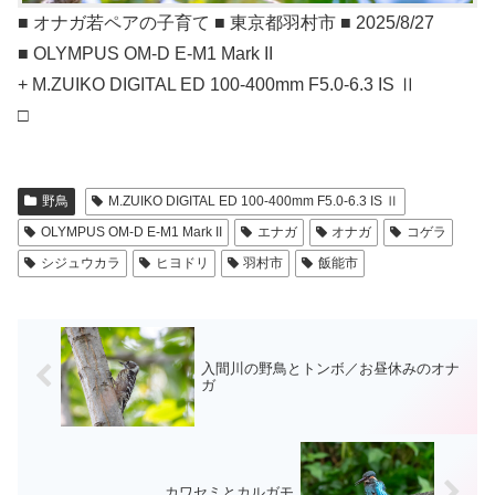
■ オナガ若ペアの子育て ■ 東京都羽村市 ■ 2025/8/27
■ OLYMPUS OM-D E-M1 Mark II
+ M.ZUIKO DIGITAL ED 100-400mm F5.0-6.3 IS Ⅱ
□
野鳥
M.ZUIKO DIGITAL ED 100-400mm F5.0-6.3 IS Ⅱ
OLYMPUS OM-D E-M1 Mark II
エナガ
オナガ
コゲラ
シジュウカラ
ヒヨドリ
羽村市
飯能市
入間川の野鳥とトンボ／お昼休みのオナ
ガ
カワセミとカルガモ