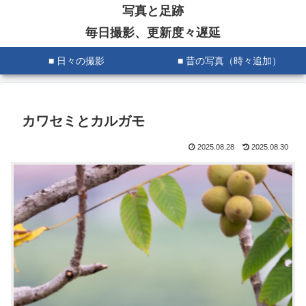
写真と足跡
毎日撮影、更新度々遅延
■ 日々の撮影
■ 昔の写真（時々追加）
カワセミとカルガモ
2025.08.28
2025.08.30