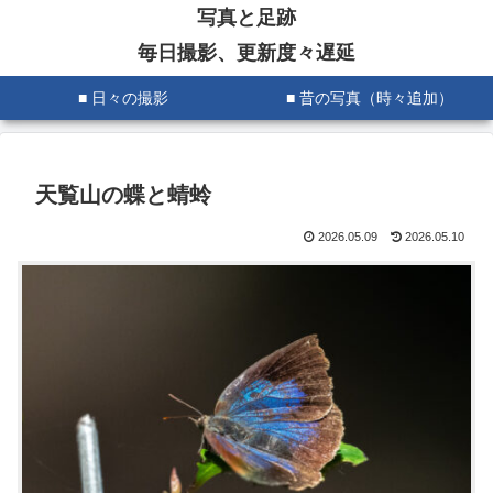
写真と足跡
毎日撮影、更新度々遅延
■ 日々の撮影
■ 昔の写真（時々追加）
天覧山の蝶と蜻蛉
2026.05.09
2026.05.10