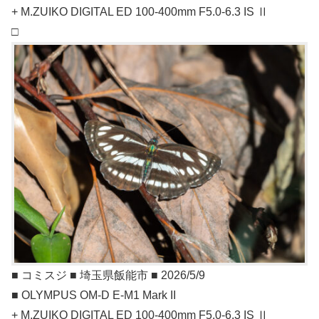
+ M.ZUIKO DIGITAL ED 100-400mm F5.0-6.3 IS Ⅱ
□
■ コミスジ ■ 埼玉県飯能市 ■ 2026/5/9
■ OLYMPUS OM-D E-M1 Mark II
+ M.ZUIKO DIGITAL ED 100-400mm F5.0-6.3 IS Ⅱ