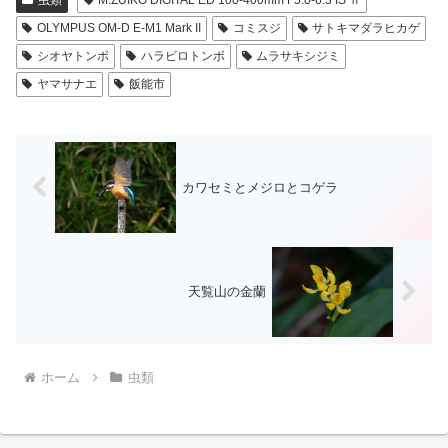
虫類
M.ZUIKO DIGITAL ED 100-400mm F5.0-6.3 IS Ⅱ
OLYMPUS OM-D E-M1 Mark II
コミスジ
サトキマダラヒカゲ
シオヤトンボ
ハラビロトンボ
ムラサキシジミ
ヤマサナエ
飯能市
カワセミとメジロとコゲラ
天覧山の金蘭
ホーム
虫類