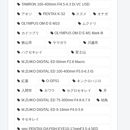
TAMRON 100-400mm F/4.5-6.3 Di VC USD
アオジ
PENTAX K-S2
スズメ
オナガ
OLYMPUS OM-D E-M10
ムクドリ
カイツブリ
OLYMPUS OM-D E-M1 Mark III
狭山市
ヤマガラ
川越市
ハクセキレイ
富士山
M.ZUIKO DIGITAL ED 60mm F2.8 Macro
M.ZUIKO DIGITAL ED 100-400mm F5.0-6.3 IS
紅葉
O-GPS1
キンクロハジロ
入間市
カワウ
セグロセキレイ
月
M.ZUIKO DIGITAL ED 75-300mm F4.8-6.7 II
幼鳥
M.ZUIKO DIGITAL ED 9-18mm F4.0-5.6
キセキレイ
smc PENTAX-DA FISH-EYE10-17mmF3.5-4.5ED