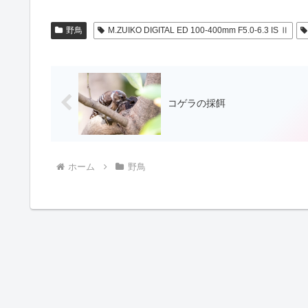
野鳥
M.ZUIKO DIGITAL ED 100-400mm F5.0-6.3 IS Ⅱ
コゲラの採餌
ホーム
野鳥