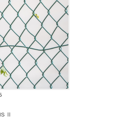
5
 IS Ⅱ