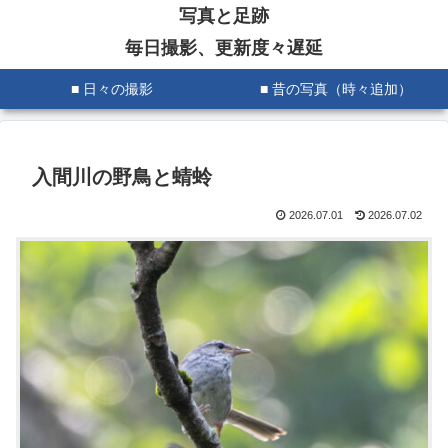
写真と足跡
毎日撮影、更新度々遅延
■ 日々の撮影
■ 昔の写真（時々追加）
入間川の野鳥と蜻蛉
2026.07.01
2026.07.02