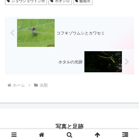
ショウジョウトンボ
ホオジロ
飯能市
コフキゾウムシとカワセミ
ホタルの光跡
ホーム
虫類
写真と足跡
© 2016 写真と足跡.