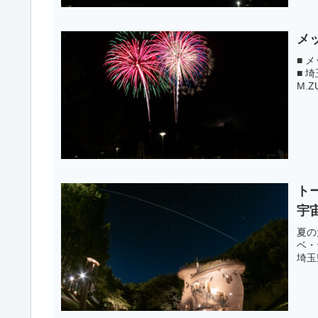
メ
■ 
■ 埼
M.ZU
ト
宇
夏の
ベ・
埼玉県