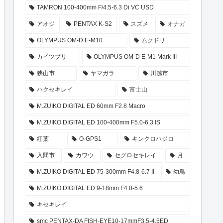
TAMRON 100-400mm F/4.5-6.3 Di VC USD
アオジ
PENTAX K-S2
スズメ
オナガ
OLYMPUS OM-D E-M10
ムクドリ
カイツブリ
OLYMPUS OM-D E-M1 Mark III
狭山市
ヤマガラ
川越市
ハクセキレイ
富士山
M.ZUIKO DIGITAL ED 60mm F2.8 Macro
M.ZUIKO DIGITAL ED 100-400mm F5.0-6.3 IS
紅葉
O-GPS1
キンクロハジロ
入間市
カワウ
セグロセキレイ
月
M.ZUIKO DIGITAL ED 75-300mm F4.8-6.7 II
幼鳥
M.ZUIKO DIGITAL ED 9-18mm F4.0-5.6
キセキレイ
smc PENTAX-DA FISH-EYE10-17mmF3.5-4.5ED