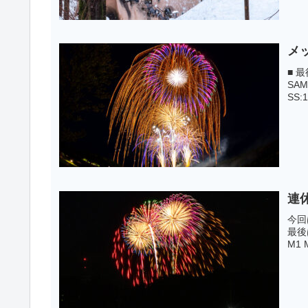
メ
■ 最
SAM
SS:
連
今回
最後は
M1 M