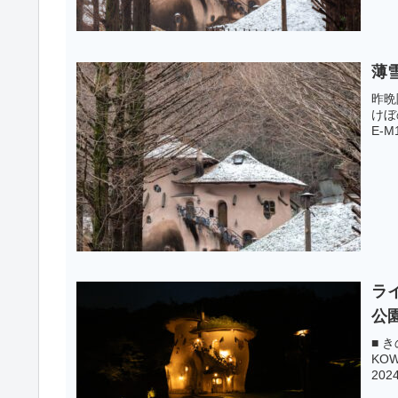
薄
昨晩
けぼ
E-M1
ラ
公
■ き
KOW
202