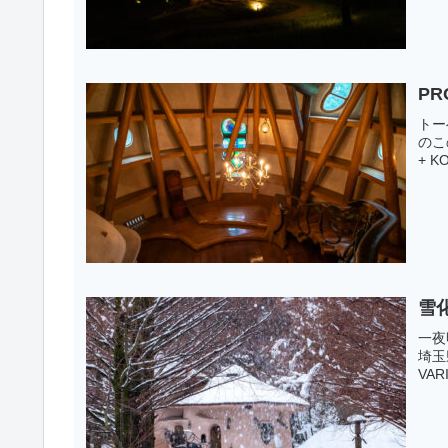
PR
トー
のこの
+ K
雪
一夜
埼玉県
VARI