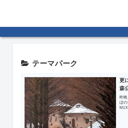
テーマパーク
更
森
昨晩
ぼの子
M1X+