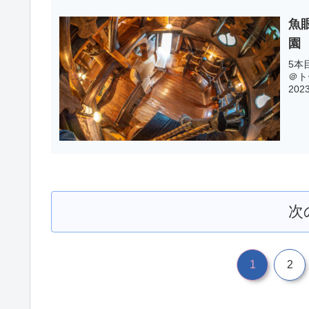
魚
園
5本
＠ト
202
次
1
2