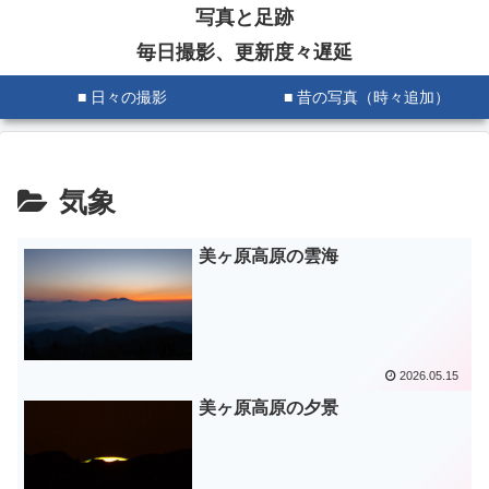
写真と足跡
毎日撮影、更新度々遅延
■ 日々の撮影
■ 昔の写真（時々追加）
気象
美ヶ原高原の雲海
2026.05.15
美ヶ原高原の夕景