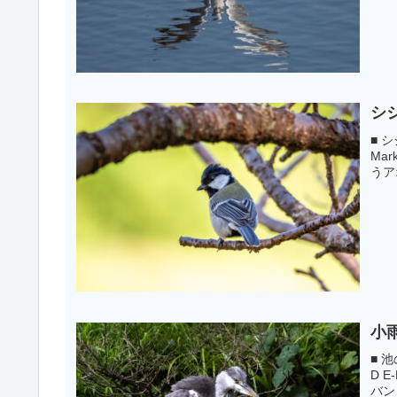
シ
■ シ
Mar
うア
小
■ 池
D E
バン 