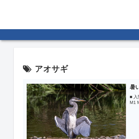
アオサギ
暑
■ 入
M1 M