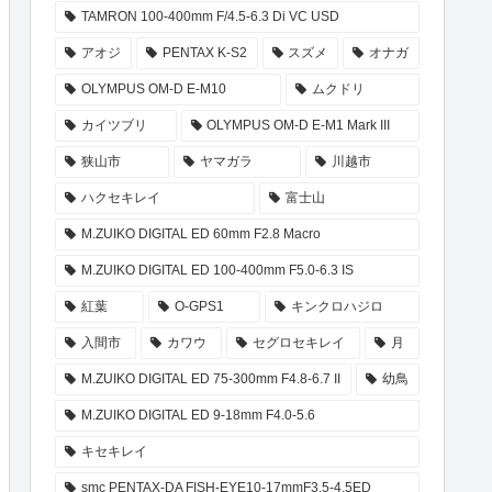
TAMRON 100-400mm F/4.5-6.3 Di VC USD
アオジ
PENTAX K-S2
スズメ
オナガ
OLYMPUS OM-D E-M10
ムクドリ
カイツブリ
OLYMPUS OM-D E-M1 Mark III
狭山市
ヤマガラ
川越市
ハクセキレイ
富士山
M.ZUIKO DIGITAL ED 60mm F2.8 Macro
M.ZUIKO DIGITAL ED 100-400mm F5.0-6.3 IS
紅葉
O-GPS1
キンクロハジロ
入間市
カワウ
セグロセキレイ
月
M.ZUIKO DIGITAL ED 75-300mm F4.8-6.7 II
幼鳥
M.ZUIKO DIGITAL ED 9-18mm F4.0-5.6
キセキレイ
smc PENTAX-DA FISH-EYE10-17mmF3.5-4.5ED