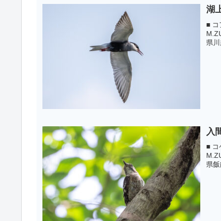
湖
■ コ
M.Z
県川越
入
■ コ
M.Z
県飯能