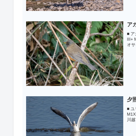
ア
■ ア
III
オサ
夕
■ ユ
M1X
川越市