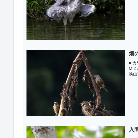
畑
■ カ
M.Z
狭山市
入