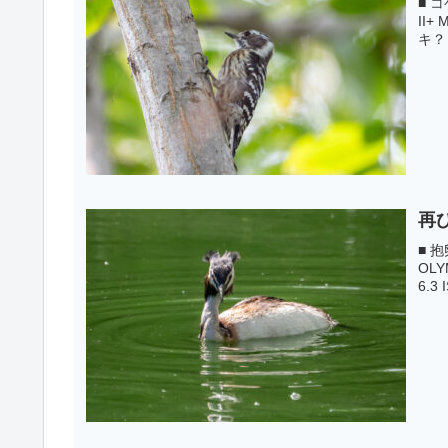
■ コ
II+
キ？ 
再
■ 
OLY
6.3