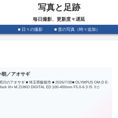
写真と足跡
毎日撮影、更新度々遅延
■ 日々の撮影
■ 昔の写真（時々追加）
い朝／アオサギ
間川のアオサギ ■ 埼玉県飯能市 ■ 2026/7/30■ OLYMPUS OM-D E-
ark III+ M.ZUIKO DIGITAL ED 100-400mm F5.0-6.3 IS Ⅱ□