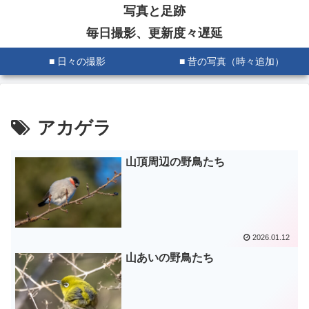
写真と足跡
毎日撮影、更新度々遅延
■ 日々の撮影
■ 昔の写真（時々追加）
アカゲラ
山頂周辺の野鳥たち
2026.01.12
山あいの野鳥たち