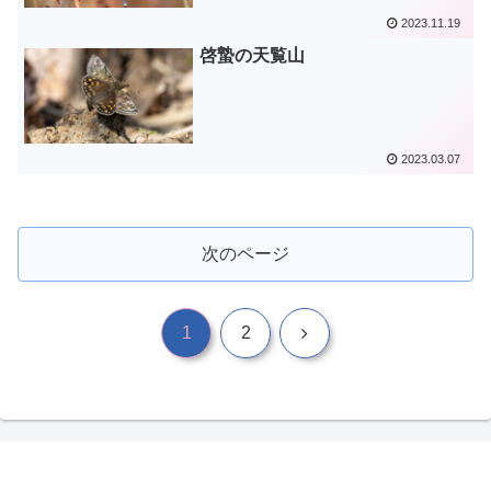
2023.11.19
啓蟄の天覧山
2023.03.07
次のページ
次
1
2
へ