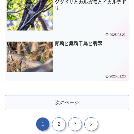
ツツドリとカルガモとイカルチド
リ
2025.08.21
青鵐と桑鳲千鳥と翡翠
2025.01.23
次のページ
次
1
2
7