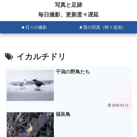
写真と足跡
毎日撮影、更新度々遅延
■ 日々の撮影
■ 昔の写真（時々追加）
イカルチドリ
干潟の野鳥たち
2026.02.11
福良鳥