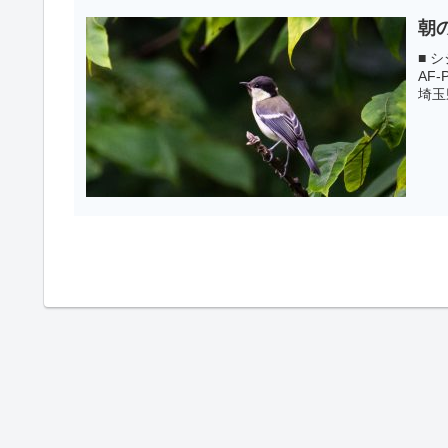
朝
■ シ
AF-
埼玉県