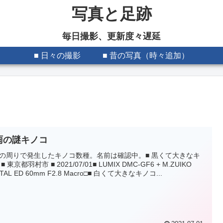
写真と足跡
毎日撮影、更新度々遅延
■ 日々の撮影
■ 昔の写真（時々追加）
雨の謎キノコ
の周りで発生したキノコ数種。名前は確認中。■ 黒くて大きなキ
■ 東京都羽村市 ■ 2021/07/01■ LUMIX DMC-GF6 + M.ZUIKO
ITAL ED 60mm F2.8 Macro□■ 白くて大きなキノコ...