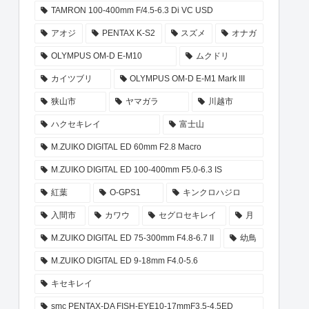
TAMRON 100-400mm F/4.5-6.3 Di VC USD
アオジ
PENTAX K-S2
スズメ
オナガ
OLYMPUS OM-D E-M10
ムクドリ
カイツブリ
OLYMPUS OM-D E-M1 Mark III
狭山市
ヤマガラ
川越市
ハクセキレイ
富士山
M.ZUIKO DIGITAL ED 60mm F2.8 Macro
M.ZUIKO DIGITAL ED 100-400mm F5.0-6.3 IS
紅葉
O-GPS1
キンクロハジロ
入間市
カワウ
セグロセキレイ
月
M.ZUIKO DIGITAL ED 75-300mm F4.8-6.7 II
幼鳥
M.ZUIKO DIGITAL ED 9-18mm F4.0-5.6
キセキレイ
smc PENTAX-DA FISH-EYE10-17mmF3.5-4.5ED