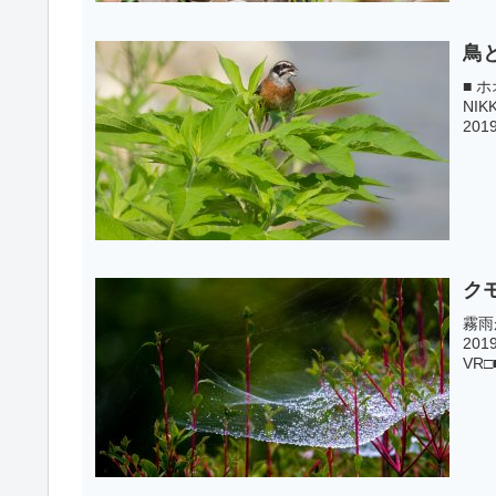
鳥
■ ホ
NIK
2019
ク
霧雨
2019
VR