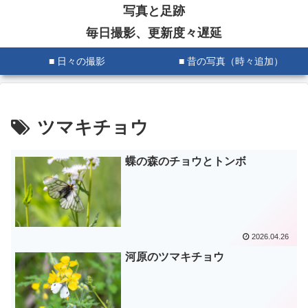
写真と足跡
毎日撮影、更新度々遅延
■ 日々の撮影
■ 昔の写真（時々追加）
ツマキチョウ
蝶の森のチョウとトンボ
2026.04.26
河原のツマキチョウ