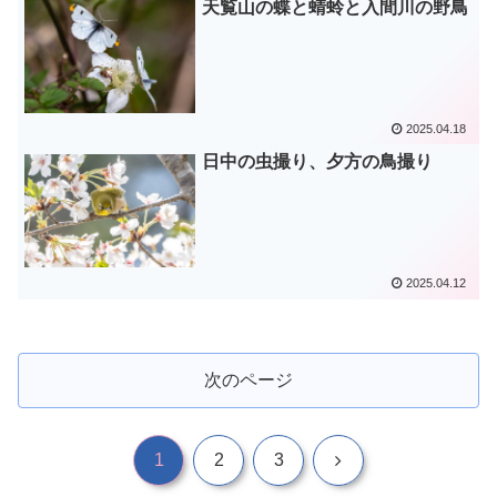
天覧山の蝶と蜻蛉と入間川の野鳥
2025.04.18
日中の虫撮り、夕方の鳥撮り
2025.04.12
次のページ
次
1
2
3