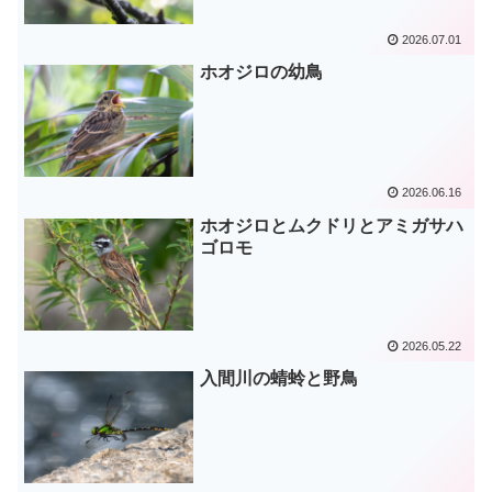
2026.07.01
ホオジロの幼鳥
2026.06.16
ホオジロとムクドリとアミガサハ
ゴロモ
2026.05.22
入間川の蜻蛉と野鳥