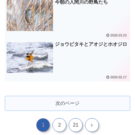
今朝の入間川の野鳥たち
2026.03.23
ジョウビタキとアオジとホオジロ
2026.02.17
次のページ
次
1
2
21