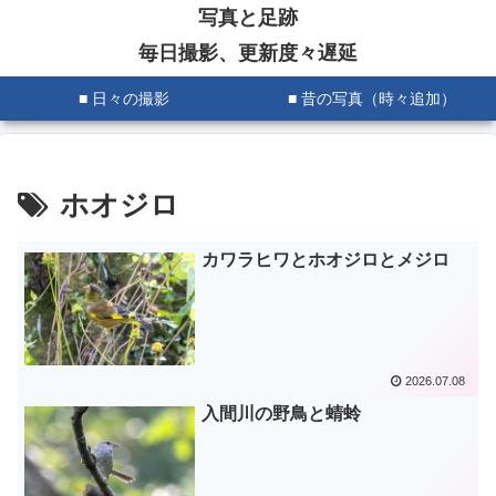
写真と足跡
毎日撮影、更新度々遅延
■ 日々の撮影
■ 昔の写真（時々追加）
ホオジロ
カワラヒワとホオジロとメジロ
2026.07.08
入間川の野鳥と蜻蛉