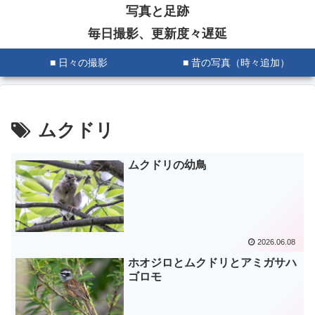
写真と足跡
毎日撮影、更新度々遅延
■ 日々の撮影
■ 昔の写真（時々追加）
ムクドリ
ムクドリの幼鳥
2026.06.08
ホオジロとムクドリとアミガサハ
ゴロモ