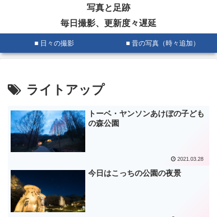
写真と足跡
毎日撮影、更新度々遅延
■ 日々の撮影
■ 昔の写真（時々追加）
ライトアップ
トーベ・ヤンソンあけぼの子ども
の森公園
2021.03.28
今日はこっちの公園の夜景