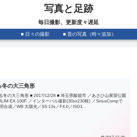
写真と足跡
毎日撮影、更新度々遅延
■ 日々の撮影
■ 昔の写真（時々追加）
る冬の大三角形
昇る冬の大三角形 ■ 2017/12/28 ■ 埼玉県飯能市 ／あさひ山展望公園
XILIM EX-100F ／インターバル撮影(30sx230枚) ／SiriusCompで
合成／WB:太陽光／SS:13s／F4.0／ISO1...