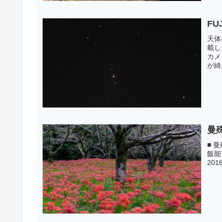
FU
天体
載し
カメ
が綺
曼
■ 
飯能
201