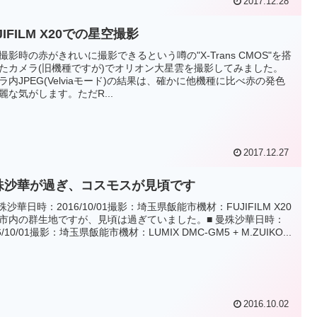
2017.12.28
JIFILM X20での星空撮影
撮影時の赤がきれいに撮影できるという噂の"X-Trans CMOS"を搭
たカメラ(旧機種ですが)でオリオン大星雲を撮影してみました。
ラ内JPEG(Velviaモード)の結果は、確かに他機種に比べ赤の発色
麗な気がします。ただR...
2017.12.27
殊沙華が過ぎ、コスモスが見頃です
曼殊沙華日時：2016/10/01撮影：埼玉県飯能市機材：FUJIFILM X20
市内の群生地ですが、見頃は過ぎていました。■ 曼殊沙華日時：
6/10/01撮影：埼玉県飯能市機材：LUMIX DMC-GM5 + M.ZUIKO...
2016.10.02