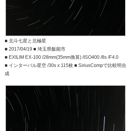
■ 北斗七星と北極星
■ 2017/04/19 ■ 埼玉県飯能市
■ EXILIM EX-100 /28mm(35mm換算) /ISO400 /8s /F4.0
■ インターバル星空 /30s x 115枚 ■ SiriusCompで比較明合
成