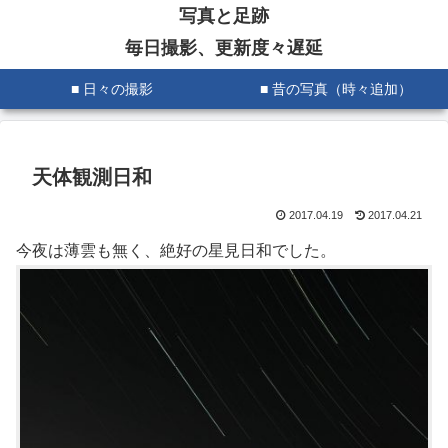
写真と足跡
毎日撮影、更新度々遅延
■ 日々の撮影
■ 昔の写真（時々追加）
天体観測日和
2017.04.19
2017.04.21
今夜は薄雲も無く、絶好の星見日和でした。