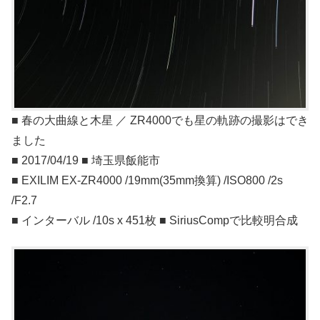
■ 春の大曲線と木星 ／ ZR4000でも星の軌跡の撮影はでき
ました
■ 2017/04/19 ■ 埼玉県飯能市
■ EXILIM EX-ZR4000 /19mm(35mm換算) /ISO800 /2s
/F2.7
■ インターバル /10s x 451枚 ■ SiriusCompで比較明合成