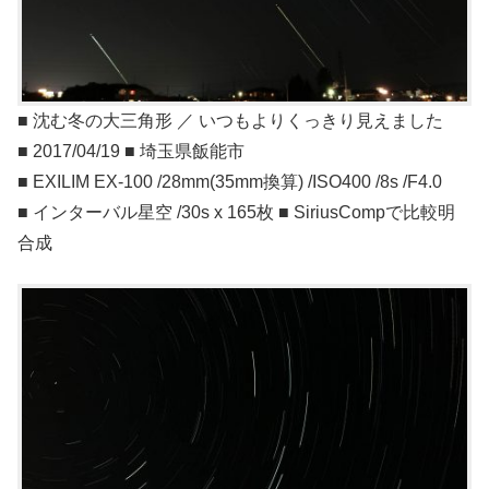
■ 沈む冬の大三角形 ／ いつもよりくっきり見えました
■ 2017/04/19 ■ 埼玉県飯能市
■ EXILIM EX-100 /28mm(35mm換算) /ISO400 /8s /F4.0
■ インターバル星空 /30s x 165枚 ■ SiriusCompで比較明
合成