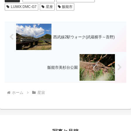
LUMIX DMC-G7
星座
飯能市
西武線2駅ウォーク(武蔵横手～吾野)
飯能市美杉台公園
ホーム
星宙