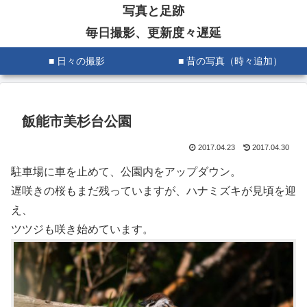
写真と足跡
毎日撮影、更新度々遅延
■ 日々の撮影
■ 昔の写真（時々追加）
飯能市美杉台公園
2017.04.23
2017.04.30
駐車場に車を止めて、公園内をアップダウン。
遅咲きの桜もまだ残っていますが、ハナミズキが見頃を迎
え、
ツツジも咲き始めています。