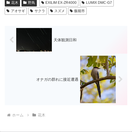
花木
野鳥
EXILIM EX-ZR4000
LUMIX DMC-G7
アオサギ
サクラ
スズメ
飯能市
天体観測日和
オナガの群れに接近遭遇
ホーム
花木