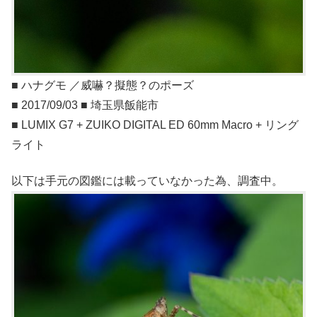
■ ハナグモ ／威嚇？擬態？のポーズ
■ 2017/09/03 ■ 埼玉県飯能市
■ LUMIX G7 + ZUIKO DIGITAL ED 60mm Macro + リング
ライト
以下は手元の図鑑には載っていなかった為、調査中。