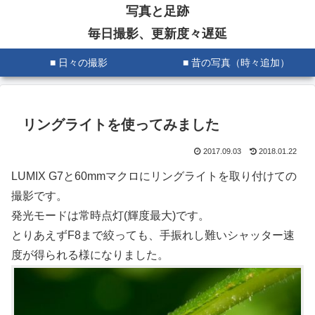
写真と足跡
毎日撮影、更新度々遅延
■ 日々の撮影
■ 昔の写真（時々追加）
リングライトを使ってみました
2017.09.03
2018.01.22
LUMIX G7と60mmマクロにリングライトを取り付けての
撮影です。
発光モードは常時点灯(輝度最大)です。
とりあえずF8まで絞っても、手振れし難いシャッター速
度が得られる様になりました。