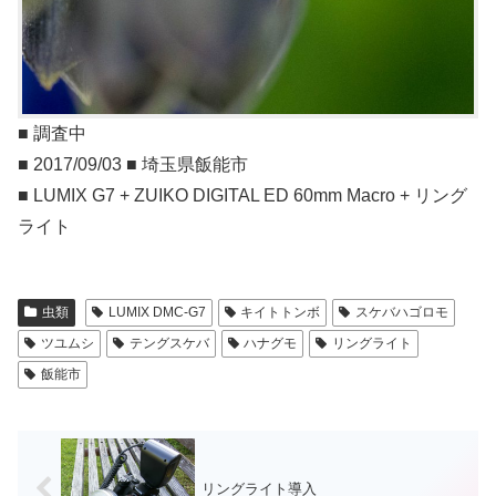
■ 調査中
■ 2017/09/03 ■ 埼玉県飯能市
■ LUMIX G7 + ZUIKO DIGITAL ED 60mm Macro + リング
ライト
虫類
LUMIX DMC-G7
キイトトンボ
スケバハゴロモ
ツユムシ
テングスケバ
ハナグモ
リングライト
飯能市
リングライト導入