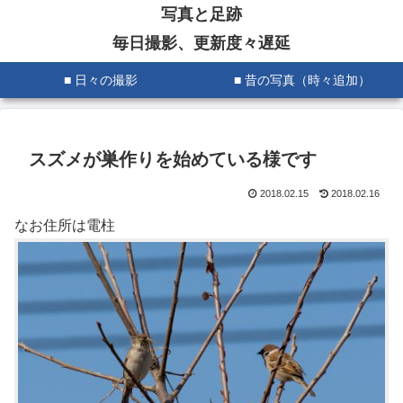
写真と足跡
毎日撮影、更新度々遅延
■ 日々の撮影
■ 昔の写真（時々追加）
スズメが巣作りを始めている様です
2018.02.15
2018.02.16
なお住所は電柱