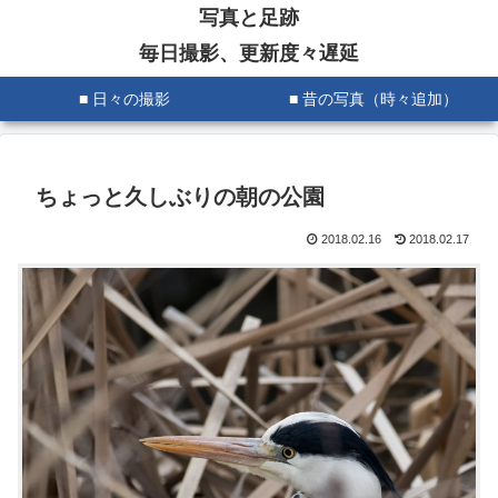
写真と足跡
毎日撮影、更新度々遅延
■ 日々の撮影
■ 昔の写真（時々追加）
ちょっと久しぶりの朝の公園
2018.02.16
2018.02.17