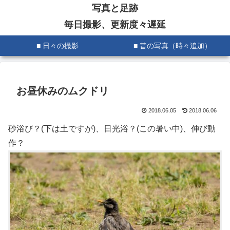
写真と足跡
毎日撮影、更新度々遅延
■ 日々の撮影
■ 昔の写真（時々追加）
お昼休みのムクドリ
2018.06.05
2018.06.06
砂浴び？(下は土ですが)、日光浴？(この暑い中)、伸び動
作？