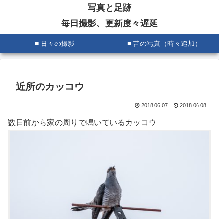
写真と足跡
毎日撮影、更新度々遅延
■ 日々の撮影
■ 昔の写真（時々追加）
近所のカッコウ
2018.06.07
2018.06.08
数日前から家の周りで鳴いているカッコウ