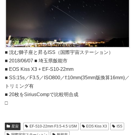
■ 沈む獅子座と昇るISS（国際宇宙ステーション）
■ 2018/06/07 ■ 埼玉県飯能市
■ EOS Kiss X3 + EF-S10-22mm
■ SS:15s／F3.5／ISO800／f:10mm(35mm版換算16mm)／
トリミング有
■ 20枚をSiriusCompで比較明合成
□
星宙
EF-S10-22mm F3.5-4.5 USM
EOS Kiss X3
ISS
国際宇宙ステーション
飯能市